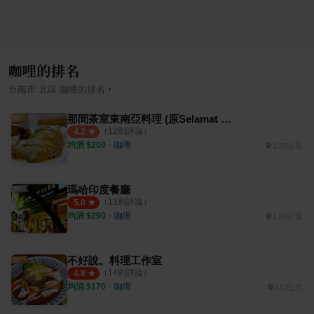
咖哩的排名
›
台南市
北區
咖哩
的排名
那間茶室東南亞料理 (原Selamat datang)
（
12
則評論）
4.2
均消 $
200
・
咖哩
2.23公里
瑪哈印度餐廳
（
11
則評論）
5.0
均消 $
290
・
咖哩
1.88公里
不好說。料理工作室
（
14
則評論）
4.8
均消 $
170
・
咖哩
612公尺