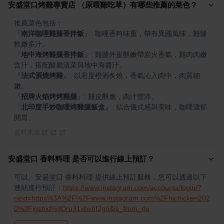
安盛堂口烤雞專賣店 （原喂雞吃草）有哪些推薦的菜色？
『
南洋咖哩雞腿香拌飯
』
: 咖哩香料味重，帶有異國風味，雞腿
『
地中海烤雞腿香拌飯
』
: 雞腿外皮酥嫩帶炭火香氣，雞肉肉嫩
『
法式酒燒烤雞
』
: 以君度橙酒炙燒，香氣沁入肉中，肉質細
『
招牌火焰烤烤雞腿
』
『
北印度手炒咖哩烤雞腿飯盒
』
: 結合儀式感與美味，咖哩濃郁
開胃。
資料來源
安盛堂口 香料料理 是否可以進行線上預訂？
可以。安盛堂口 香料料理 提供線上預訂服務，您可以透過以下
連結進行預訂：
https://www.instagram.com/accounts/login/?
next=https%3A%2F%2Fwww.instagram.com%2Fhichicken202
0%3Figshid%3Dru31xbvnf2gn&is_from_rle