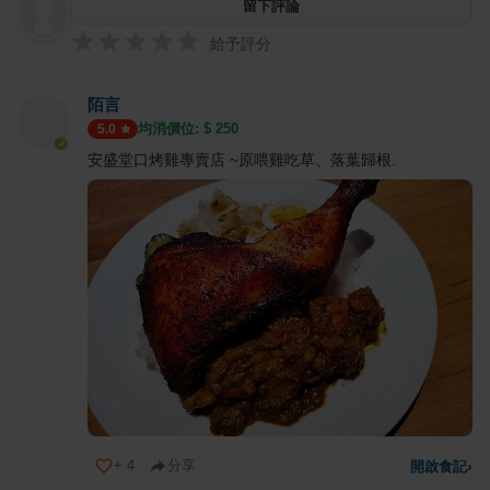
留下評論
給予評分
陌言
均消價位: $
250
5.0
安盛堂口烤雞專賣店 ~原喂雞吃草、落葉歸根.
+
4
分享
開啟食記
›