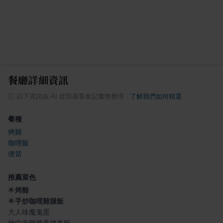
餐廳詳細資訊
ⓘ
以下資訊由 AI 從部落客食記彙整整理
·
了解我們如何精選
餐種
烤雞
咖哩飯
便當
推薦菜色
🌟
烤雞
🌟
手炒咖哩雞腿飯
大人味魔鬼蛋