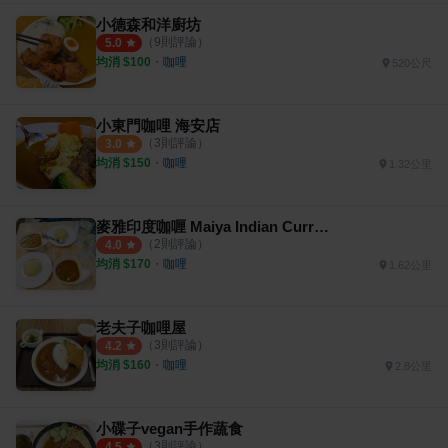
小德森和洋廚坊
（
9
則評論）
5.0
均消 $
100
・
咖哩
520公尺
小東門咖哩 海安店
（
3
則評論）
3.0
均消 $
150
・
咖哩
1.32公里
麥雅印度咖喱 Maiya Indian Curry Halal
（
2
則評論）
4.0
均消 $
170
・
咖哩
1.62公里
老夫子咖哩屋
（
3
則評論）
4.2
均消 $
160
・
咖哩
2.8公里
小碟子vegan手作蔬食
（
3
則評論）
4.5