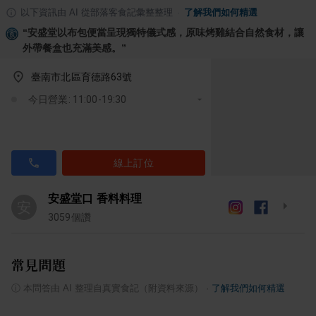
以下資訊由 AI 從部落客食記彙整整理
·
了解我們如何精選
“
安盛堂以布包便當呈現獨特儀式感，原味烤雞結合自然食材，讓
外帶餐盒也充滿美感。
”
臺南市北區育德路63號
今日營業: 11:00-19:30
線上訂位
安盛堂口 香料料理
安
3059
個讚
常見問題
ⓘ
本問答由 AI 整理自真實食記（附資料來源）
·
了解我們如何精選