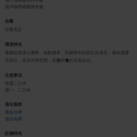
地中海雞腿香拌丼飯
南洋咖哩烤雞腿丼飯
份量
份量充足
環境特色
餐廳從路邊小攤車、移動攤車，到國華街的固定街邊店，最終搬遷
至現址，提供內用空間，是
住
與
食
的完美結合。
注意事項
每週二公休
週一、二公休
適合族群
適合外帶
適合內用
設施特色