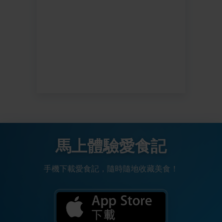
馬上體驗愛食記
手機下載愛食記，隨時隨地收藏美食！