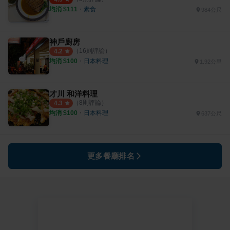
均消 $
111
・
素食
984公尺
神戶廚房
（
16
則評論）
4.2
均消 $
100
・
日本料理
1.92公里
才川 和洋料理
（
8
則評論）
4.3
均消 $
100
・
日本料理
637公尺
更多餐廳排名