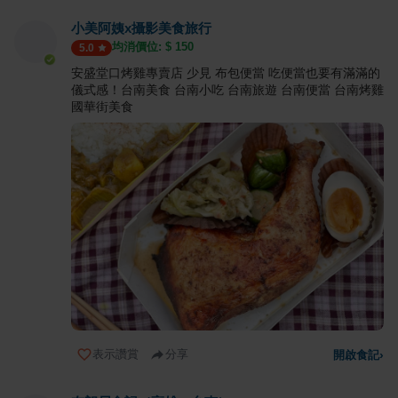
小美阿姨x攝影美食旅行
均消價位: $
150
5.0
安盛堂口烤雞專賣店 少見 布包便當 吃便當也要有滿滿的
儀式感！台南美食 台南小吃 台南旅遊 台南便當 台南烤雞
國華街美食
表示讚賞
分享
開啟食記
›