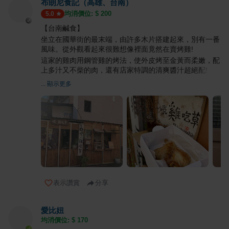
布朗尼食記（高雄、台南）
均消價位: $
200
5.0
【台南鹹食】
坐立在國華街的最末端，由許多木片搭建起來，別有一番
風味。從外觀看起來很難想像裡面竟然在賣烤雞!
這家的雞肉用鋼管雞的烤法，使外皮烤至金黃而柔嫩，配
上多汁又不柴的肉，還有店家特調的清爽醬汁超絕配!
... 顯示更多
表示讚賞
分享
愛比妞
均消價位: $
170