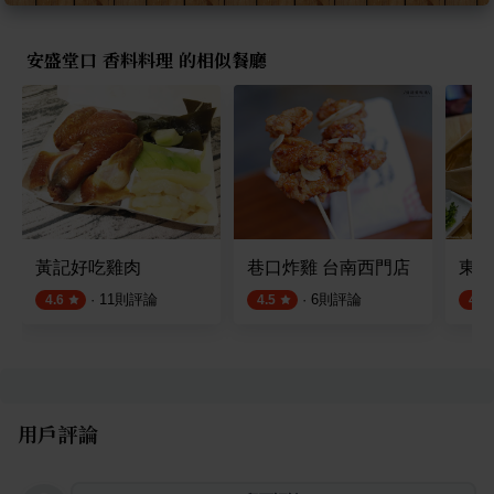
安盛堂口 香料料理 的相似餐廳
黃記好吃雞肉
巷口炸雞 台南西門店
東馬
·
11
則評論
·
6
則評論
4.6
4.5
4.5
用戶評論