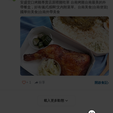
安盛堂口烤雞專賣店原喂雞吃草 台南烤雞台南最美的外
帶餐盒，好有儀式感啊!文內附菜單。台南美食|台南便當|
國華街美食|台南外帶美食
+
1
分享
開啟食記
›
載入更多動態