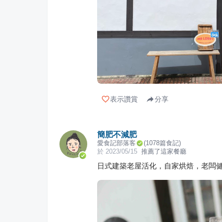
表示讚賞
分享
簡肥不減肥
愛食記部落客
(
1078
篇食記)
於
2023/05/15
推薦了這家餐廳
日式建築老屋活化，自家烘焙，老闆健