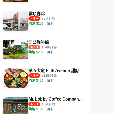
雲頂咖啡
（
5
則評論）
4.5
均消 $
250
・
咖啡
凹凸咖啡館
（
24
則評論）
4.2
均消 $
200
・
咖啡
第五大道 Fifth Avenue 甜點輕食咖啡
（
12
則評論）
4.9
均消 $
430
・
咖啡
Mr. Lobby Coffee Company （大堂咖啡企業社）
（
8
則評論）
4.5
均消 $
120
・
咖啡