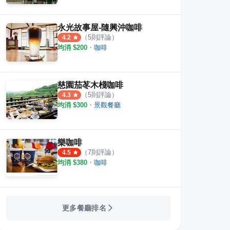
OHEY CAFÉ
小戶
·
34
則評論
·
5
則評論
5.0
4.8
永光故事屋-隨興沖咖啡
（
5
則評論）
4.2
均消 $
200
・
咖啡
慈園茄苳木棧咖啡
（
5
則評論）
4.3
均消 $
300
・
景觀餐廳
樂咖啡
（
7
則評論）
4.5
均消 $
380
・
咖啡
更多餐廳排名