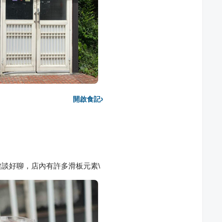
›
開啟食記
談好聊，店內有許多滑板元素\