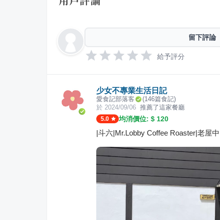
用戶評論
留下評論
給予評分
少女不專業生活日記
愛食記部落客
(
146
篇食記)
於
2024/09/06
推薦了這家餐廳
均消價位: $
120
5.0
|斗六|Mr.Lobby Coffee Roast