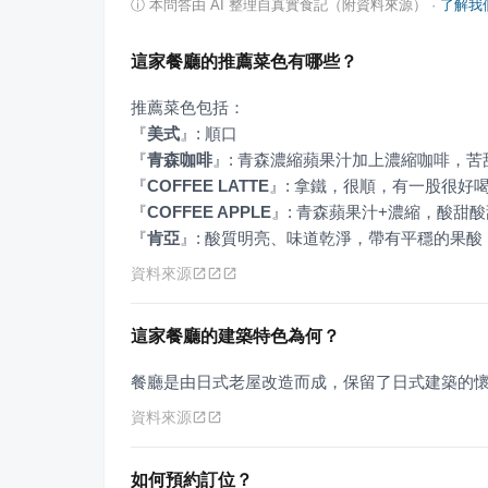
ⓘ
本問答由 AI 整理自真實食記（附資料來源）
·
了解我
這家餐廳的推薦菜色有哪些？
『
美式
』
『
青森咖啡
』
『
COFFEE LATTE
』
『
COFFEE APPLE
』
『
肯亞
』
: 酸質明亮、味道乾淨，帶有平穩的果
資料來源
這家餐廳的建築特色為何？
餐廳是由日式老屋改造而成，保留了日式建築的
資料來源
如何預約訂位？