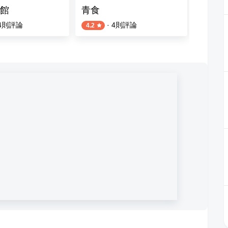
館
青食
烹小鮮
4
則評論
·
4
則評論
4.2
4.3