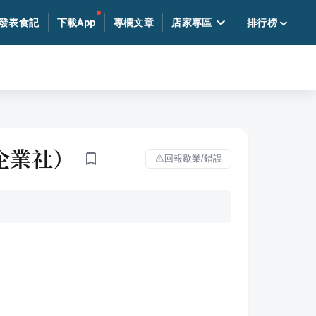
發表食記
下載App
專欄文章
店家專區
排行榜
咖啡企業社）
回報歇業/錯誤