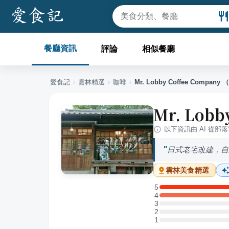
餐廳資訊
評論
相似餐廳
愛食記
›
雲林
精選
›
咖啡
›
Mr. Lobby Coffee Comp
Mr. Lob
以下資訊由 AI 從部
日式老宅改建，自
雲林
美食精選
5
5 星：1 則評論
4
4 星：2 則評論
3
3 星：0 則評論
2
2 星：0 則評論
1
1 星：0 則評論