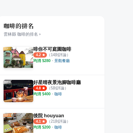
咖啡的排名
雲林縣
咖啡
的排名
›
啡你不可庭園咖啡
（
14
則評論）
4.2
均消 $
280
・
景觀餐廳
好星晴夜景泡腳咖啡廳
（
5
則評論）
4.8
均消 $
400
・
咖啡
後院 houyuan
（
21
則評論）
4.1
均消 $
200
・
咖啡