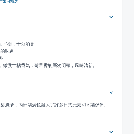
們如何精選
酸，微微甘橘香氣，莓果香氣層次明顯，風味清新。
懷舊風情，內部裝潢也融入了許多日式元素和木製傢俱。