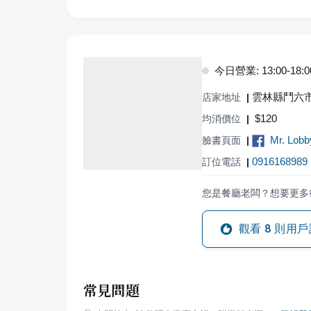
今日營業: 13:00-18:0
雲林縣鬥六市
店家地址
|
$
120
均消價位
|
Mr. Lob
臉書頁面
|
0916168989
訂位電話
|
您是餐廳老闆？想要更多
觀看
8
則用戶
常見問題