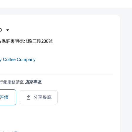
0
保莊裏明德北路三段238號
by Coffee Company
行銷服務請至
店家專區
評價
分享餐廳