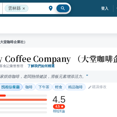
雲林縣
登入
any （大堂咖啡企業社）
by Coffee Company （大堂
落客食記彙整整理
·
了解我們如何精選
家烘焙咖啡，老闆熱情健談，滑板元素增添活力。
建議修改
找相似餐廳
咖啡
下午茶
輕食
精品咖啡
4.5
4.5
8
則評論