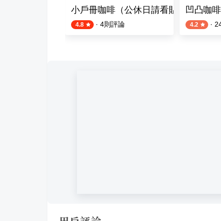
FÉ
小戶冊咖啡（公休日請看貼文哦）
凹凸咖啡
評論
·
4
則評論
·
2
4.8
4.2