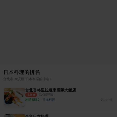
日本料理的排名
›
台北市
大安區
日本料理
的排名
台北香格里拉遠東國際大飯店
（
14
則評論）
4.0
均消 $
580
・
日本料理
1.9公里
金魚日本料理