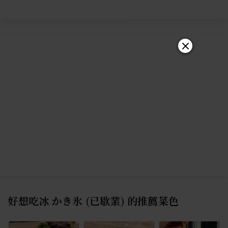
好想吃冰 かき氷 (已歇業)
的推薦菜色