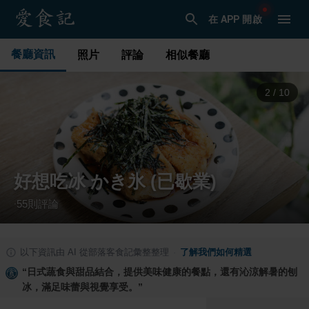
在 APP 開啟
餐廳資訊
照片
評論
相似餐廳
3
/
10
好想吃冰 かき氷 (已歇業)
55
則評論
·
以下資訊由 AI 從部落客食記彙整整理
·
了解我們如何精選
“
日式蔬食與甜品結合，提供美味健康的餐點，還有沁涼解暑的刨
冰，滿足味蕾與視覺享受。
”