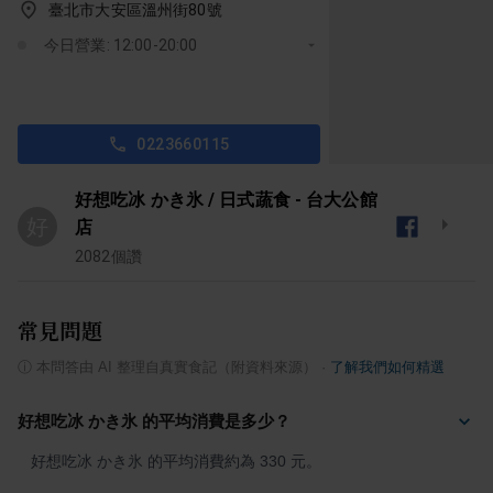
臺北市大安區溫州街80號
今日營業: 12:00-20:00
0223660115
好想吃冰 かき氷 / 日式蔬食 - 台大公館
好
店
2082
個讚
常見問題
ⓘ
本問答由 AI 整理自真實食記（附資料來源）
·
了解我們如何精選
好想吃冰 かき氷 的平均消費是多少？
好想吃冰 かき氷 的平均消費約為 330 元。