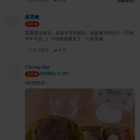
表示讚賞
分享
開啟食記
›
羅雲曦
4.5
其實我沒有去，但是非常的想去...但是搶不到位子（只有
中午可以...）7/30號就要走了，心非常痛...
表示讚賞
分享
Christy Hui
均消價位: $
180
4.5
#好想吃冰～