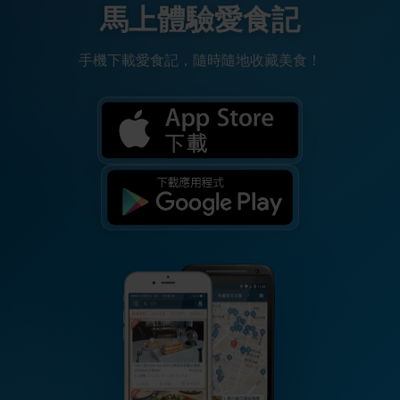
馬上體驗愛食記
手機下載愛食記，隨時隨地收藏美食！