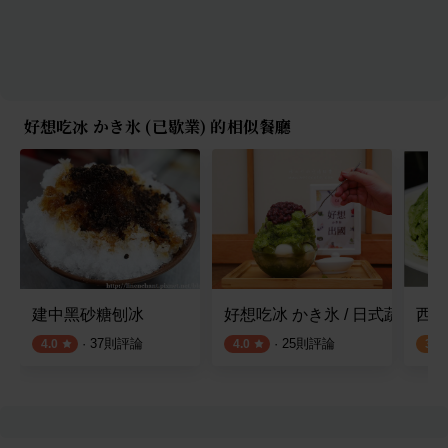
好想吃冰 かき氷 (已歇業) 的相似餐廳
建中黑砂糖刨冰
好想吃冰 かき氷 / 日式蔬食 中
西門
·
37
則評論
·
25
則評論
4.0
4.0
3.0