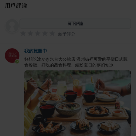
用戶評論
留下評論
給予評分
我的旅圖中
好想吃冰かき氷台大公館店 溫州街裡可愛的平價日式蔬
食餐廳、好吃的蔬食料理、繽紛夏日的夢幻刨冰