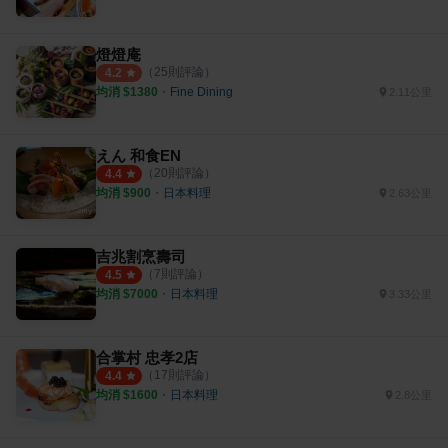
燈燈庵
（
25
則評論）
4.2
均消 $
1380
・
Fine Dining
2.11公里
えん 和食EN
（
20
則評論）
4.4
均消 $
900
・
日本料理
2.63公里
吉兆割烹壽司
（
7
則評論）
4.5
均消 $
7000
・
日本料理
3.33公里
合掌村 忠孝2店
（
17
則評論）
4.4
均消 $
1600
・
日本料理
2.8公里