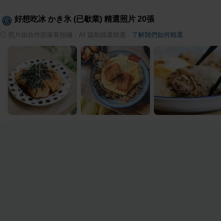
好想吃冰 かき氷 (已歇業)
精選照片
20
張
ⓘ
照片由合作部落客拍攝，AI 協助篩選精選
·
了解我們如何精選