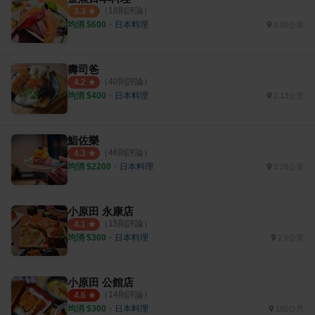
（
18
則評論）
3.3
均消 $
600
・
日本料理
3.08公里
壽司爸
（
40
則評論）
4.2
均消 $
400
・
日本料理
2.13公里
鮨佐樂
（
46
則評論）
4.3
均消 $
2200
・
日本料理
2.26公里
小原田 永康店
（
15
則評論）
4.1
均消 $
300
・
日本料理
1.6公里
小原田 公館店
（
14
則評論）
4.6
均消 $
300
・
日本料理
192公尺