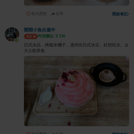
表示讚賞
分享
開啟食記
›
閒閒小魚出遊中
均消價位: $
330
4.0
日式冰品，烤糯米糰子，溫州街日式冰店。好想吃冰。台
大公館美食