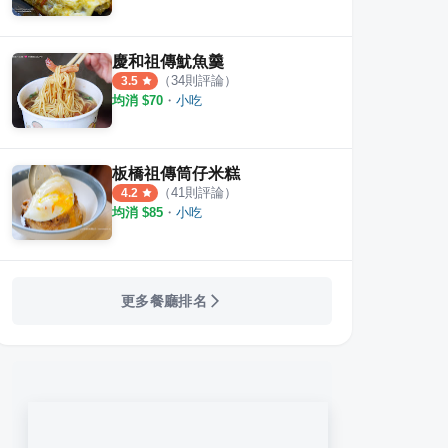
慶和祖傳魷魚羹
（
34
則評論）
3.5
均消 $
70
・
小吃
板橋祖傳筒仔米糕
（
41
則評論）
4.2
均消 $
85
・
小吃
更多餐廳排名