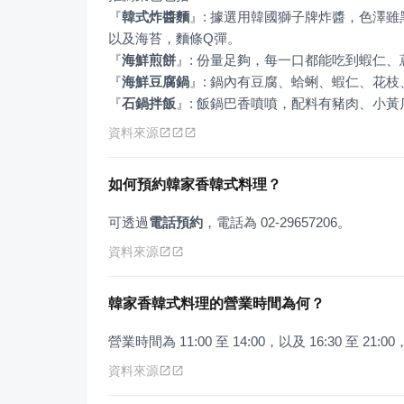
『
韓式炸醬麵
』
: 據選用韓國獅子牌炸醬，色澤
『
海鮮煎餅
』
『
海鮮豆腐鍋
』
『
石鍋拌飯
』
: 飯鍋巴香噴噴，配料有豬肉、小
資料來源
如何預約韓家香韓式料理？
可透過
電話預約
，電話為 02-29657206。
資料來源
韓家香韓式料理的營業時間為何？
營業時間為 11:00 至 14:00，以及 16:30 至 21
資料來源