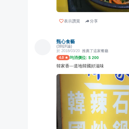
表示讚賞
分享
甄心食藝
(
3
則評論)
於
2018/03/20
推薦了這家餐廳
均消價位: $
200
4.0
韓家香---道地韓國好滋味