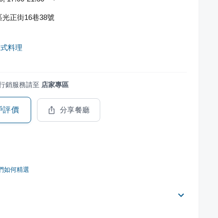
光正街16巷38號
韓式料理
行銷服務請至
店家專區
戶評價
分享餐廳
們如何精選