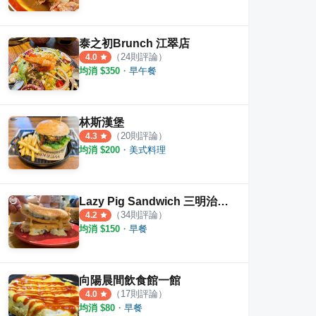
泰之初Brunch 江翠店
（
24
則評論）
4.0
均消 $
350
・
早午餐
林斯漢堡
（
20
則評論）
4.3
均消 $
200
・
美式料理
Lazy Pig Sandwich 三明治專賣店
（
34
則評論）
4.2
均消 $
150
・
早餐
式料理
韓姜熙의小廚房
韓笑
·
3
則評論
·
13
則評論
3.7
3.5
向陽晨間飲食館一館
（
17
則評論）
4.0
均消 $
80
・
早餐