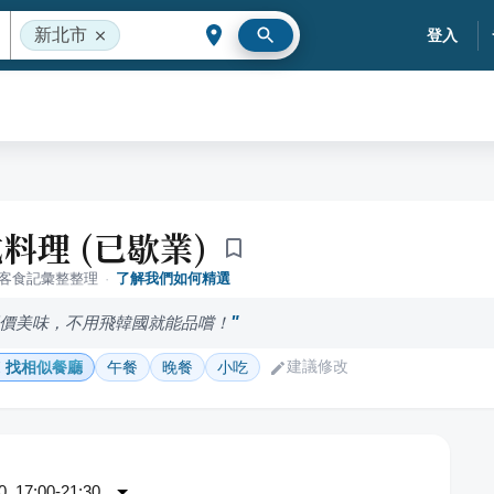
新北市
登入
料理 (已歇業)
落客食記彙整整理
·
了解我們如何精選
價美味，不用飛韓國就能品嚐！
建議修改
找相似餐廳
午餐
晚餐
小吃
 17:00-21:30