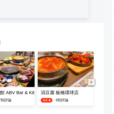
廳
ABV Bar & Kitchen 板橋文化店
涓豆腐 板橋環球店
朝鮮韓
7
則評論
·
9
則評論
4.5
1.0