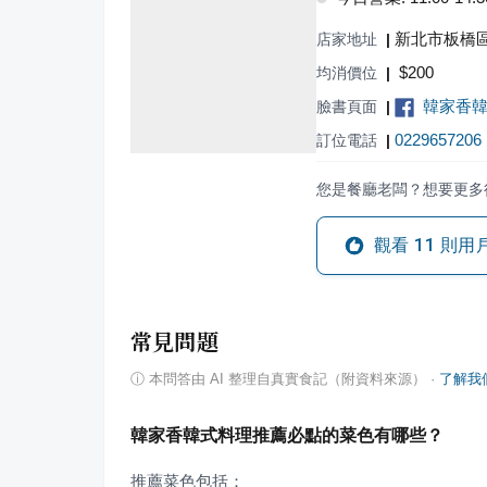
新北市板橋區
店家地址
|
$
200
均消價位
|
韓家香
臉書頁面
|
0229657206
訂位電話
|
您是餐廳老闆？想要更多
觀看
11
則用
常見問題
ⓘ
本問答由 AI 整理自真實食記（附資料來源）
·
了解我
韓家香韓式料理推薦必點的菜色有哪些？