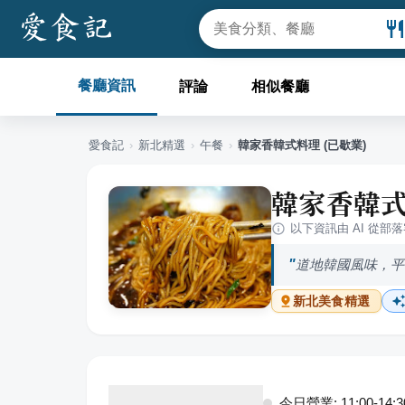
餐廳資訊
評論
相似餐廳
愛食記
›
新北
精選
›
午餐
›
韓家香韓式料理 (已歇業)
韓家香韓式
以下資訊由 AI 從部
道地韓國風味，平
新北
美食精選
今日營業: 11:00-14:30,