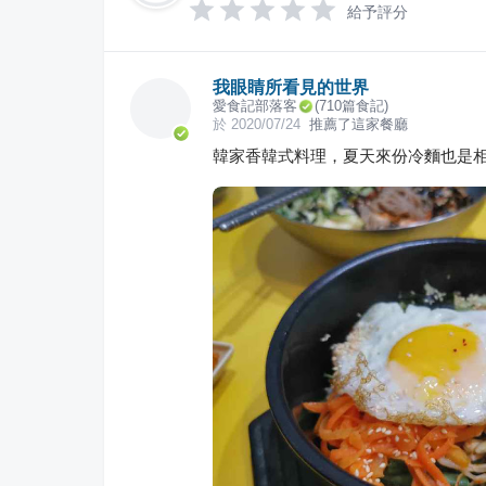
給予評分
我眼睛所看見的世界
愛食記部落客
(
710
篇食記)
於
2020/07/24
推薦了這家餐廳
韓家香韓式料理，夏天來份冷麵也是