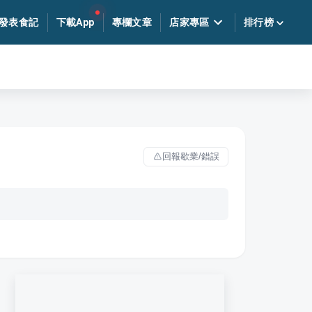
發表食記
下載App
專欄文章
店家專區
排行榜
回報歇業/錯誤