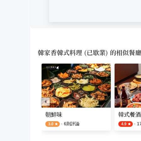
韓家香韓式料理 (已歇業) 的相似餐
拌飯
朝鮮味
韓式餐酒館 
評論
·
6
則評論
·
1
3.0
4.9