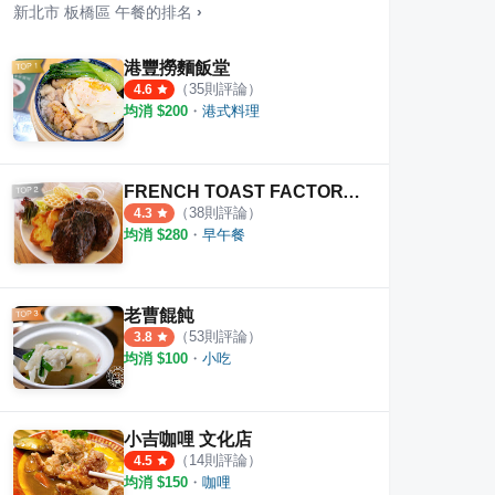
新北市
板橋區
午餐
的排名
›
港豐撈麵飯堂
（
35
則評論）
4.6
均消 $
200
・
港式料理
FRENCH TOAST FACTORY 府中旗艦店
（
38
則評論）
4.3
均消 $
280
・
早午餐
老曹餛飩
（
53
則評論）
3.8
均消 $
100
・
小吃
小吉咖哩 文化店
（
14
則評論）
4.5
均消 $
150
・
咖哩