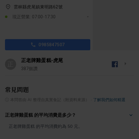
雲林縣虎尾鎮東明路62號
現正營業: 07:00-17:30
0985847507
正老牌雞蛋糕-虎尾
正
387
個讚
常見問題
ⓘ
本問答由 AI 整理自真實食記（附資料來源）
·
了解我們如何精選
正老牌雞蛋糕 的平均消費是多少？
正老牌雞蛋糕 的平均消費約為 50 元。