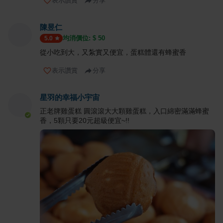
表示讚賞
分享
陳昱仁
均消價位: $
50
5.0
從小吃到大，又紮實又便宜，蛋糕體還有蜂蜜香
表示讚賞
分享
星羽的幸福小宇宙
正老牌雞蛋糕 圓滾滾大大顆雞蛋糕，入口綿密滿滿蜂蜜
香，5顆只要20元超級便宜~!!