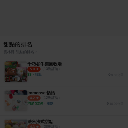
甜點的排名
›
雲林縣
甜點
的排名
千巧谷牛樂園牧場
（
13
則評論）
5.0
$$
・
甜點
9.55公里
Immense 恬恬
（
12
則評論）
4.2
均消 $
250
・
甜點
10.09公里
法米法式甜點
（
38
則評論）
4.3