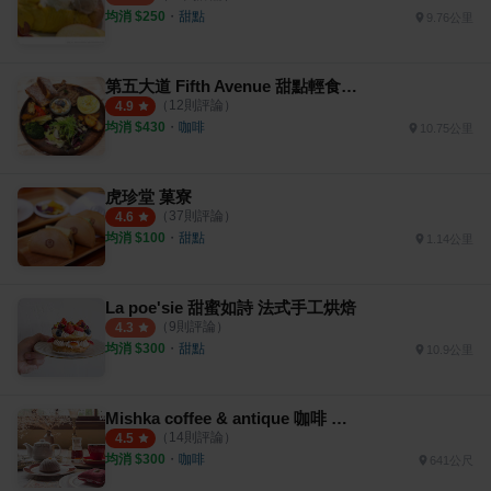
均消 $
250
・
甜點
9.76公里
第五大道 Fifth Avenue 甜點輕食咖啡
（
12
則評論）
4.9
均消 $
430
・
咖啡
10.75公里
虎珍堂 菓寮
（
37
則評論）
4.6
均消 $
100
・
甜點
1.14公里
La poe'sie 甜蜜如詩 法式手工烘焙
（
9
則評論）
4.3
均消 $
300
・
甜點
10.9公里
Mishka coffee & antique 咖啡 古董傢俱
（
14
則評論）
4.5
均消 $
300
・
咖啡
641公尺