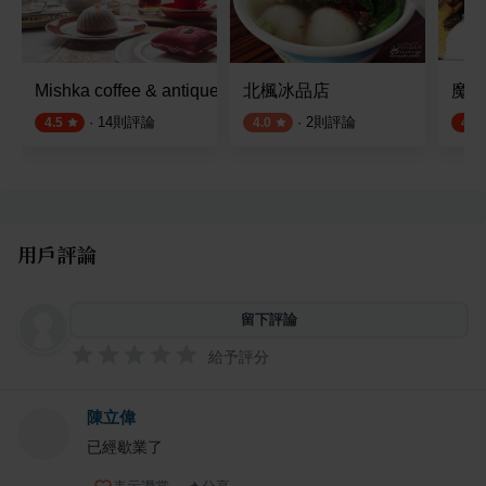
Mishka coffee & antique 咖啡 古董傢俱
北楓冰品店
魔力
·
14
則評論
·
2
則評論
4.5
4.0
4.8
用戶評論
留下評論
給予評分
陳立偉
已經歇業了