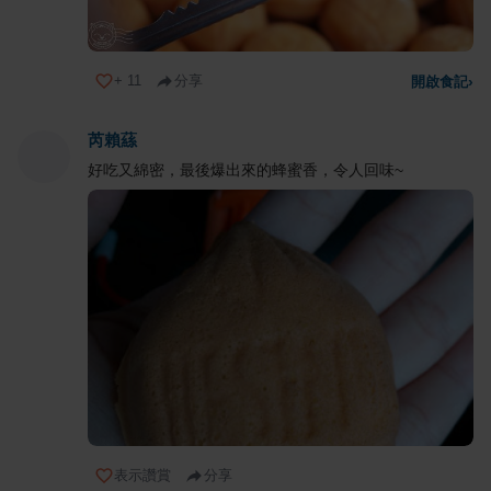
+
11
分享
開啟食記
›
芮賴蕬
好吃又綿密，最後爆出來的蜂蜜香，令人回味~
表示讚賞
分享