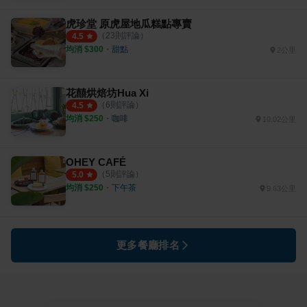
虎珍堂 原虎屋地瓜糕點專賣
（
23
則評論）
4.5
均消 $
300
・
甜點
2公里
花囍烘焙坊Hua Xi
（
6
則評論）
4.5
均消 $
250
・
咖啡
10.02公里
OHEY CAFÉ
（
5
則評論）
5.0
均消 $
250
・
下午茶
9.63公里
更多餐廳排名