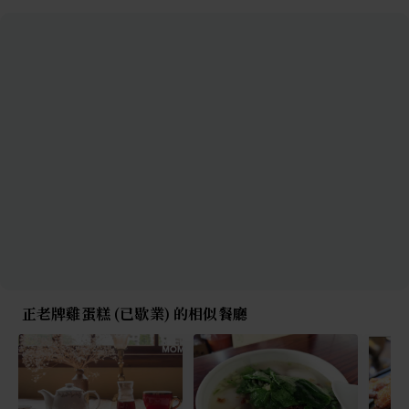
正老牌雞蛋糕 (已歇業) 的相似餐廳