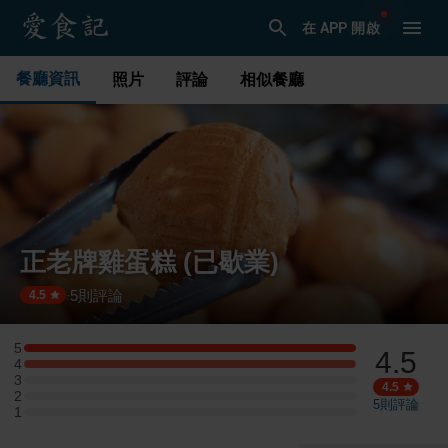
在 APP 開啟
餐廳資訊
照片
評論
相似餐廳
正老牌雞蛋糕 (已歇業)
5
則評論
·
4.5
5
4.5
5 星：1 則評論
4
4 星：1 則評論
3
3 星：0 則評論
4.5
2
2 星：0 則評論
5
則評論
1
1 星：0 則評論