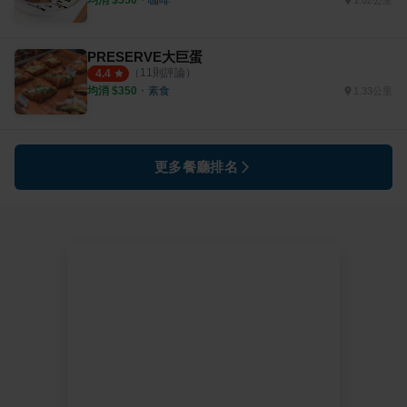
1.02公里
PRESERVE大巨蛋
（
11
則評論）
4.4
均消 $
350
・
素食
1.33公里
更多餐廳排名