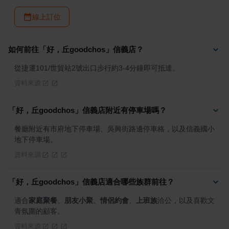
線上訂位
如何前往「好，丘goodchos」信義店？
從捷運101/世貿站2號出口步行約3-4分鐘即可抵達。
資料來源
「好，丘goodchos」信義店附近有停車場嗎？
餐廳附近有市府地下停車場、吳興街路邊停車格，以及信義國小
地下停車場。
資料來源
「好，丘goodchos」信義店適合哪些族群前往？
適合
家庭聚餐
、
朋友小聚
、
情侶約會
、
上班族
洽公，以及喜歡文
青氛圍的顧客。
資料來源