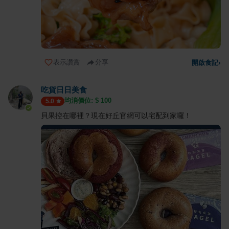
表示讚賞
分享
開啟食記
›
吃貨日日美食
均消價位: $
100
5.0
貝果控在哪裡？現在好丘官網可以宅配到家囉！