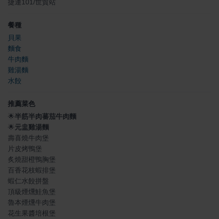
捷運101/世貿站
餐種
貝果
麵食
牛肉麵
雞湯麵
水餃
推薦菜色
🌟
半筋半肉蕃茄牛肉麵
🌟
元盅雞湯麵
壽喜燒牛肉堡
片皮烤鴨堡
炙燒甜橙鴨胸堡
百香花枝蝦排堡
蝦仁水餃拼盤
頂級煙燻鮭魚堡
魯本煙燻牛肉堡
花生果醬培根堡