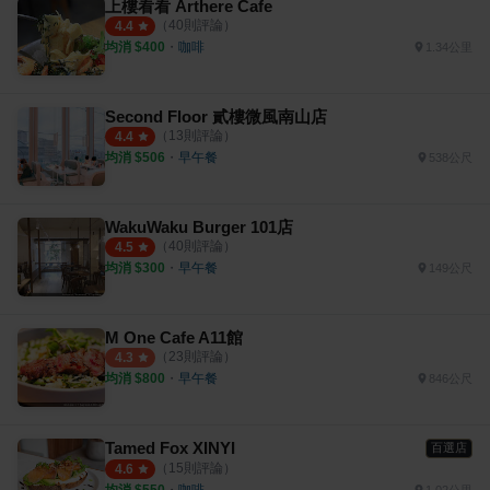
上樓看看 Arthere Cafe
（
40
則評論）
4.4
均消 $
400
・
咖啡
1.34公里
Second Floor 貳樓微風南山店
（
13
則評論）
4.4
均消 $
506
・
早午餐
538公尺
WakuWaku Burger 101店
（
40
則評論）
4.5
均消 $
300
・
早午餐
149公尺
M One Cafe A11館
（
23
則評論）
4.3
均消 $
800
・
早午餐
846公尺
Tamed Fox XINYI
百選店
（
15
則評論）
4.6
均消 $
550
・
咖啡