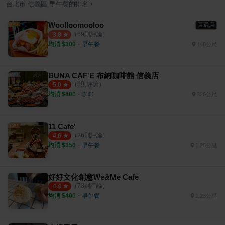
›
台北市
信義區
早午餐
的排名
Woolloomooloo
百選店
（
69
則評論）
3.8
均消 $
300
・
早午餐
440公尺
BUNA CAF'E 布納咖啡館 信義店
（
8
則評論）
5.0
均消 $
400
・
咖啡
326公尺
11 Cafe'
（
26
則評論）
4.6
均消 $
350
・
早午餐
1.26公里
好好文化創意We&Me Cafe
（
73
則評論）
4.4
均消 $
400
・
早午餐
1.23公里