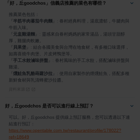
「好，丘goodchos」信義店推薦的菜色有哪些？
『
半筋半肉蕃茄牛肉麵
』
: 眷村經典料理，湯底濃郁，牛腱肉與
『
元盅雞湯麵
』
: 靈感來自眷村媽媽的家常湯品，湯頭甘甜醇
『
貝果堡
』
: 結合各國美食與台灣在地食材，有多種口味選擇，
『
手工水餃滷味拼盤
』
: 眷村風味的手工水餃，搭配滷味拼盤與
『
燻鮭魚乳酪蒔蘿沙拉
』
: 使用自家製作的煙燻鮭魚，搭配多種
新鮮食材與乳清蜂蜜沙拉醬。
資料來源
好，丘goodchos 是否可以進行線上預訂？
可以。好，丘goodchos 提供線上預訂服務，您可以透過以下連
結進行預訂：
https://www.opentable.com.tw/restaurant/profile/178022?
ref=18649