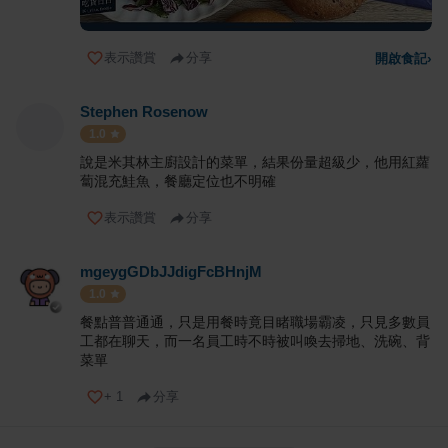
表示讚賞
分享
開啟食記
›
Stephen Rosenow
1.0
說是米其林主廚設計的菜單，結果份量超級少，他用紅蘿
蔔混充鮭魚，餐廳定位也不明確
表示讚賞
分享
mgeygGDbJJdigFcBHnjM
1.0
餐點普普通通，只是用餐時竟目睹職場霸凌，只見多數員
工都在聊天，而一名員工時不時被叫喚去掃地、洗碗、背
菜單
+
1
分享