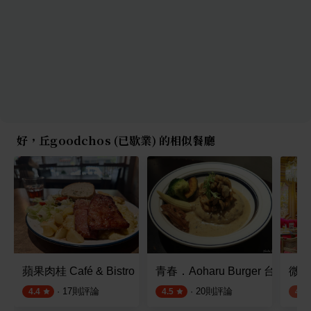
好，丘goodchos (已歇業) 的相似餐廳
蘋果肉桂 Café & Bistro
青春．Aoharu Burger 台北世
微兜
·
17
則評論
·
20
則評論
4.4
4.5
4.2