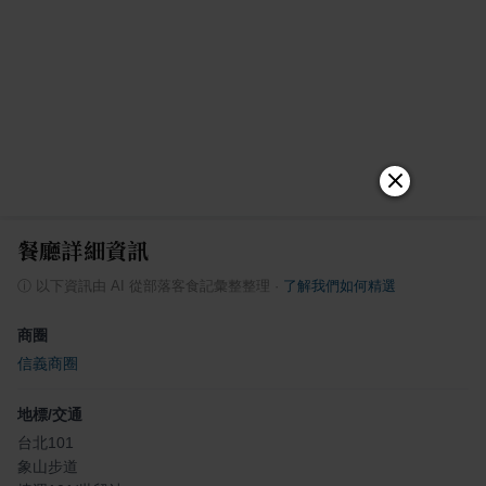
餐廳詳細資訊
ⓘ
以下資訊由 AI 從部落客食記彙整整理
·
了解我們如何精選
商圈
信義商圈
地標/交通
台北101
象山步道