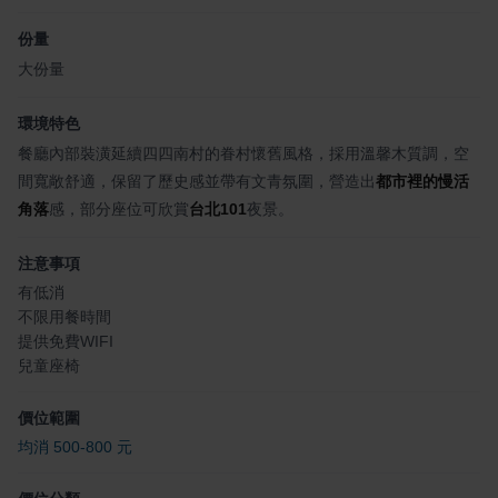
份量
大份量
環境特色
餐廳內部裝潢延續四四南村的眷村懷舊風格，採用溫馨木質調，空
間寬敞舒適，保留了歷史感並帶有文青氛圍，營造出
都市裡的慢活
角落
感，部分座位可欣賞
台北101
夜景。
注意事項
有低消
不限用餐時間
提供免費WIFI
兒童座椅
價位範圍
均消 500-800 元