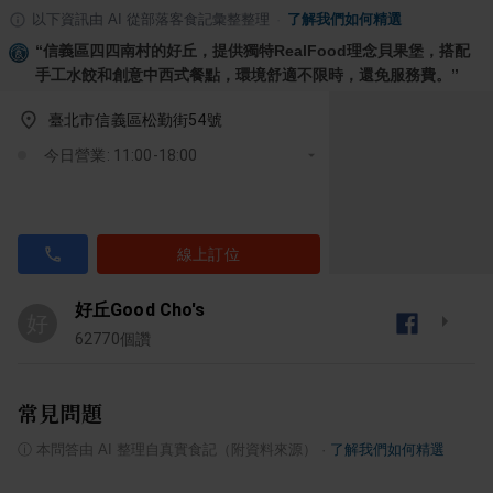
以下資訊由 AI 從部落客食記彙整整理
·
了解我們如何精選
“
信義區四四南村的好丘，提供獨特RealFood理念貝果堡，搭配
手工水餃和創意中西式餐點，環境舒適不限時，還免服務費。
”
臺北市信義區松勤街54號
今日營業: 11:00-18:00
線上訂位
好丘Good Cho's
好
62770
個讚
常見問題
ⓘ
本問答由 AI 整理自真實食記（附資料來源）
·
了解我們如何精選