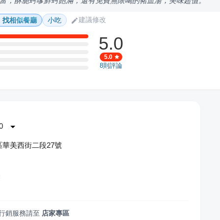
富，酥脆蚵嗲鮮蚵飽滿，還有免費無限喝的豬血湯，美味超值。
建議修改
找相似餐廳
小吃
5.0
5.0
8
則評論
0
華美西街二段27號
粿
行銷服務請至
店家專區