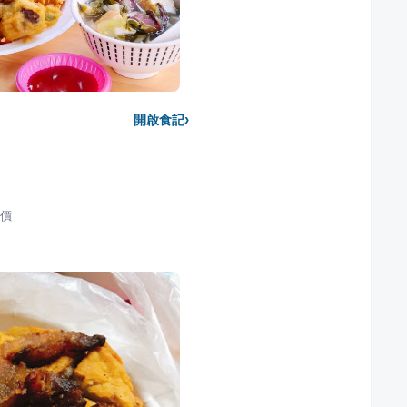
›
開啟食記
價