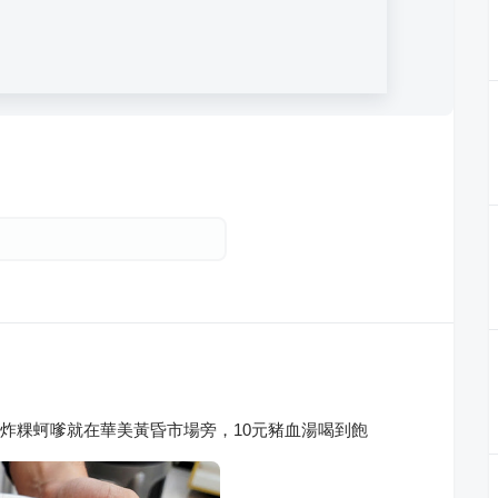
，炸粿蚵嗲就在華美黃昏市場旁，10元豬血湯喝到飽