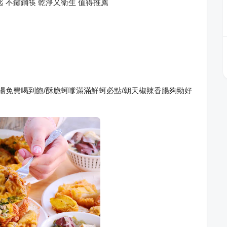
 不鏽鋼筷 乾淨又衛生 值得推薦
湯免費喝到飽/酥脆蚵嗲滿滿鮮蚵必點/朝天椒辣香腸夠勁好