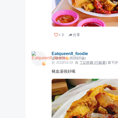
+
3
分享
Eatqueenll_foodie
金級會員
(
82
則評論)
於
2018/01/18
在
丁記炸粿 (已歇業)
留下評
豬血湯很好喝