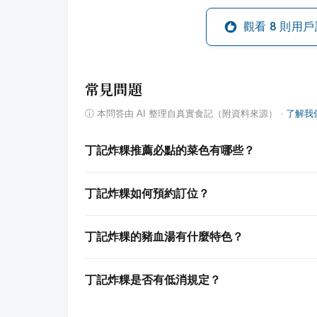
觀看
8
則用戶
常見問題
ⓘ
本問答由 AI 整理自真實食記（附資料來源）
·
了解我
丁記炸粿推薦必點的菜色有哪些？
丁記炸粿如何預約訂位？
丁記炸粿的豬血湯有什麼特色？
丁記炸粿是否有低消規定？