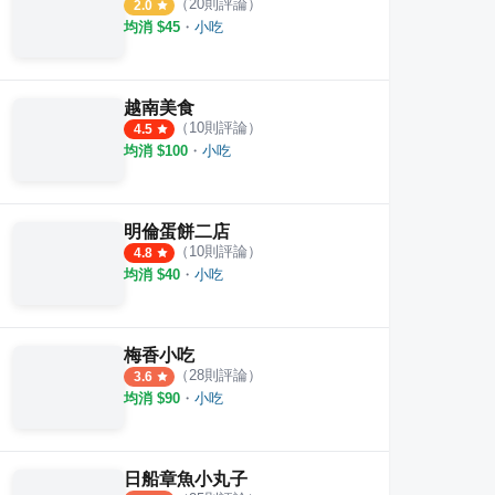
（
20
則評論）
2.0
均消 $
45
・
小吃
越南美食
（
10
則評論）
4.5
均消 $
100
・
小吃
明倫蛋餅二店
（
10
則評論）
4.8
均消 $
40
・
小吃
梅香小吃
（
28
則評論）
3.6
均消 $
90
・
小吃
日船章魚小丸子