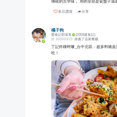
傳統的古早味， 用的全部是瓷盤子湯匙
表示讚賞
分享
橘子狗
愛食記部落客
(
2059
篇食記)
於
2020/03/23
推薦了這家餐廳
丁記炸粿蚵嗲_台中北區：超多料豬血
吃！