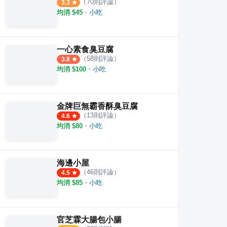
（
70
則評論）
3.3
均消 $
45
・
小吃
一心素食臭豆腐
（
58
則評論）
3.8
均消 $
100
・
小吃
金牌巨無霸香酥臭豆腐
（
13
則評論）
4.6
均消 $
80
・
小吃
海邊小屋
（
46
則評論）
4.5
均消 $
85
・
小吃
官芝霖大腸包小腸