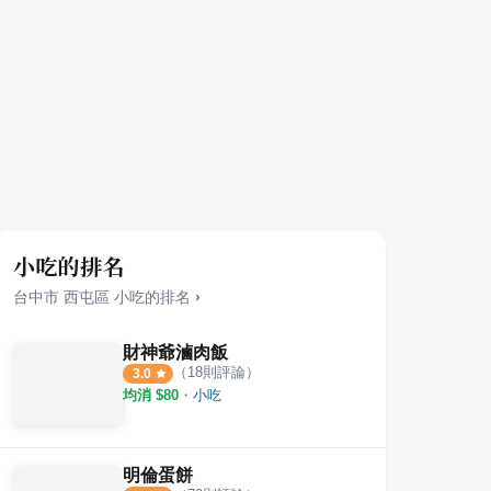
小吃的排名
台中市
西屯區
小吃
的排名
›
財神爺滷肉飯
（
18
則評論）
3.0
均消 $
80
・
小吃
明倫蛋餅