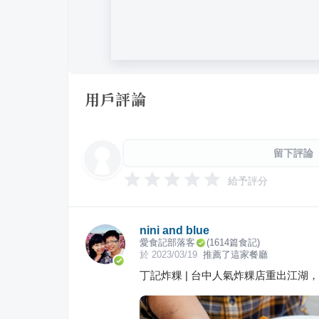
用戶評論
留下評論
給予評分
nini and blue
愛食記部落客
(
1614
篇食記)
於
2023/03/19
推薦了這家餐廳
丁記炸粿 | 台中人氣炸粿店重出江湖