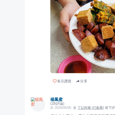
表示讚賞
分享
楊鳳蜜
(
1
則評論)
於
2020/05/06
在
丁記炸粿 (已歇業)
留下評