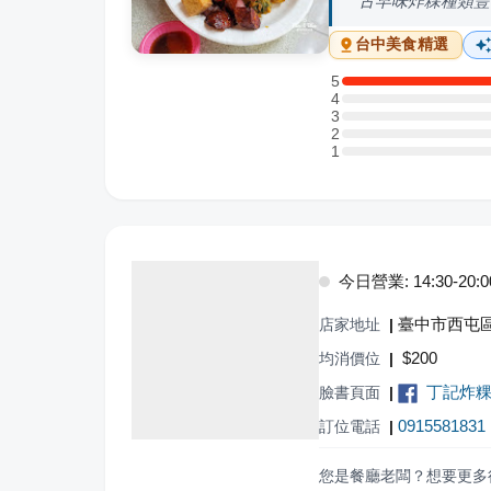
古早味炸粿種類豐
台中
美食精選
5
5 星：2 則評論
4
4 星：0 則評論
3
3 星：0 則評論
2
2 星：0 則評論
1
1 星：0 則評論
今日營業: 14:30-20:0
臺中市西屯區
店家地址
|
$
200
均消價位
|
丁記炸
臉書頁面
|
0915581831
訂位電話
|
您是餐廳老闆？想要更多