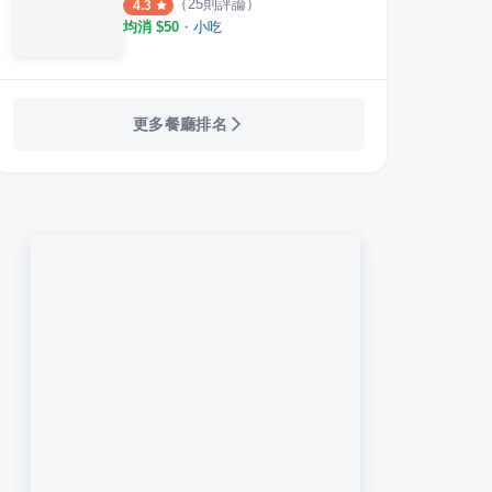
（
25
則評論）
4.3
均消 $
50
・
小吃
更多餐廳排名