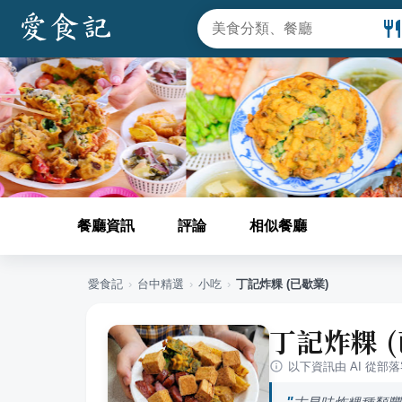
餐廳資訊
評論
相似餐廳
愛食記
›
台中
精選
›
小吃
›
丁記炸粿 (已歇業)
丁記炸粿 (
以下資訊由 AI 從部