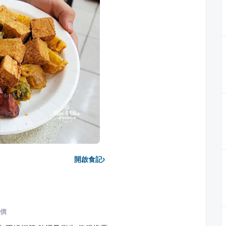
›
開啟食記
價